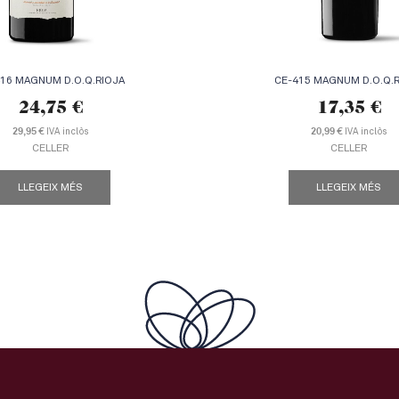
16 MAGNUM D.O.Q.RIOJA
CE-415 MAGNUM D.O.Q.
24,75
€
17,35
€
29,95 €
IVA inclòs
20,99 €
IVA inclòs
CELLER
CELLER
LLEGEIX MÉS
LLEGEIX MÉS