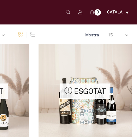
0
CATALÀ
Products
Mostra
per
page
T
ESGOTAT