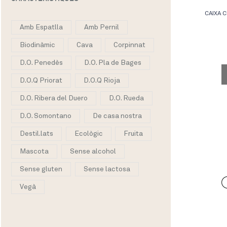
CAIXA C
Amb Espatlla
Amb Pernil
Biodinàmic
Cava
Corpinnat
D.O. Penedès
D.O. Pla de Bages
D.O.Q Priorat
D.O.Q Rioja
D.O. Ribera del Duero
D.O. Rueda
D.O. Somontano
De casa nostra
Destil.lats
Ecològic
Fruita
Mascota
Sense alcohol
Sense gluten
Sense lactosa
Vegà