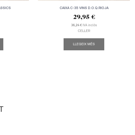
ÀSSICS
CAIXA C-35 VINS D.O.Q.RIOJA
29,95
€
36,24 €
IVA inclòs
CELLER
LLEGEIX MÉS
T