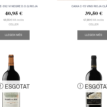
E-392 VI NEGRE D.O.Q.RIOJA
CAIXA C-15 VINS RIOJA CL
40,95
€
39,50
€
49,55 €
IVA inclòs
47,80 €
IVA inclòs
CELLER
CELLER
LLEGEIX MÉS
LLEGEIX MÉS
ESGOTAT
ESGOTA