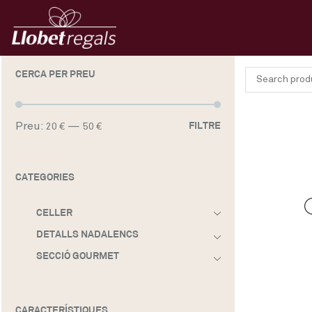
CERCA PER PREU
Cercar:
Preu
Preu
Preu:
—
FILTRE
20 €
50 €
mínim
màxim
CATEGORIES
CELLER
DETALLS NADALENCS
SECCIÓ GOURMET
CARACTERÍSTIQUES