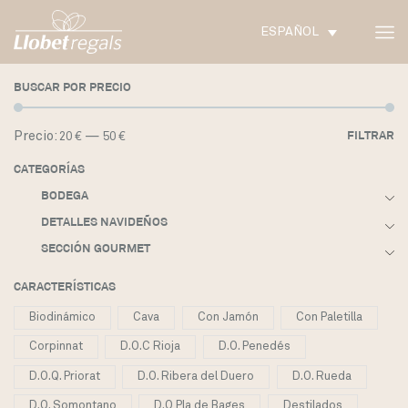
ESPAÑOL
BUSCAR POR PRECIO
Pr
Pr
Precio:
—
FILTRAR
20 €
50 €
m
m
CATEGORÍAS
BODEGA
DETALLES NAVIDEÑOS
SECCIÓN GOURMET
CARACTERÍSTICAS
Biodinámico
Cava
Con Jamón
Con Paletilla
Corpinnat
D.O.C Rioja
D.O. Penedés
D.O.Q. Priorat
D.O. Ribera del Duero
D.O. Rueda
D.O. Somontano
D.O Pla de Bages
Destilados