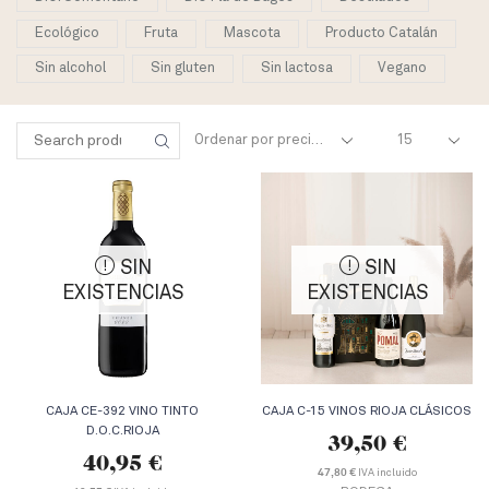
Ecológico
Fruta
Mascota
Producto Catalán
Sin alcohol
Sin gluten
Sin lactosa
Vegano
Products
Search
per
SEARCH
for:
page
SIN
SIN
EXISTENCIAS
EXISTENCIAS
CAJA CE-392 VINO TINTO
CAJA C-15 VINOS RIOJA CLÁSICOS
D.O.C.RIOJA
39,50
€
40,95
€
IVA incluido
47,80 €