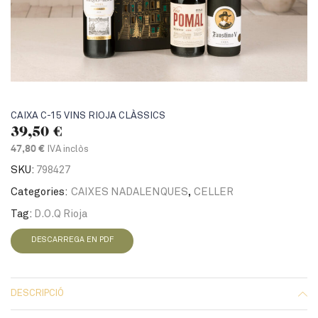
CAIXA C-15 VINS RIOJA CLÀSSICS
39,50
€
IVA inclòs
47,80 €
SKU:
798427
Categories:
CAIXES NADALENQUES
,
CELLER
Tag:
D.O.Q Rioja
DESCARREGA EN PDF
DESCRIPCIÓ