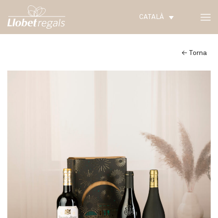
CATALÀ
← Torna