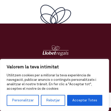
Regals
Tendències
Nosaltres
Contacte
Valorem la teva intimitat
Utilitzem cookies per a millorar la teva experiència de
El meu compte
Enviament
Termes i condicions
navegació, publicar anuncis o continguts personalitzats i
analitzar el nostre trànsit. En fer clic a "Acceptar tot",
Política de privadesa
Política de qualitat
Avís legal
acceptes el nostre ús de cookies
Personalitzar
Rebutjar
Acceptar Totes
© Llobet Regals, 2020 | T.
93 876 18 50 |
llobet@llobetregals.com