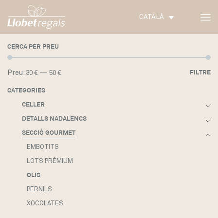
CATALÀ
CERCA PER PREU
Pr
Pr
Preu:
—
FILTRE
30 €
50 €
m
m
CATEGORIES
CELLER
DETALLS NADALENCS
SECCIÓ GOURMET
EMBOTITS
LOTS PRÈMIUM
OLIS
PERNILS
XOCOLATES