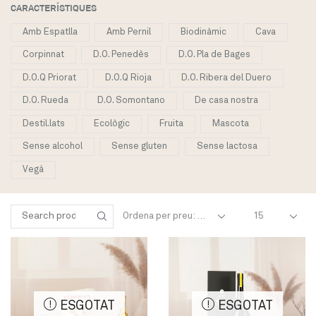
CARACTERÍSTIQUES
Amb Espatlla
Amb Pernil
Biodinàmic
Cava
Corpinnat
D.O. Penedès
D.O. Pla de Bages
D.O.Q Priorat
D.O.Q Rioja
D.O. Ribera del Duero
D.O. Rueda
D.O. Somontano
De casa nostra
Destil.lats
Ecològic
Fruita
Mascota
Sense alcohol
Sense gluten
Sense lactosa
Vegà
Products
Cercar:
per
SEARCH
page
ESGOTAT
ESGOTAT