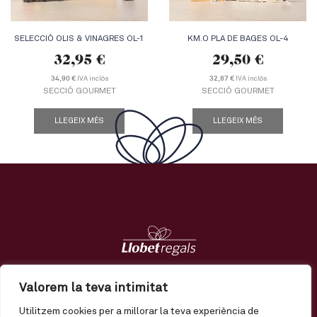
SELECCIÓ OLIS & VINAGRES OL-1
KM.O PLA DE BAGES OL-4
32,95
€
29,50
€
IVA inclòs
IVA inclòs
34,90 €
32,87 €
SECCIÓ GOURMET
SECCIÓ GOURMET
LLEGEIX MÉS
LLEGEIX MÉS
Regals
Tendències
Nosaltres
Contacte
Valorem la teva intimitat
Utilitzem cookies per a millorar la teva experiència de
El meu compte
Enviament
Termes i condicions