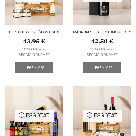
ESPECIAL OLI & TÒFONA OL-3
MÀGNUM OLI+OLEOTURISME OL-2
43,95
€
42,50
€
IVA inclòs
IVA inclòs
47,53 €
44,20 €
SECCIÓ GOURMET
SECCIÓ GOURMET
LLEGEIX MÉS
LLEGEIX MÉS
ESGOTAT
ESGOTAT