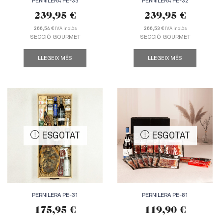
PERNILERA PE-33
PERNILERA PE-32
239,95
€
239,95
€
IVA inclòs
IVA inclòs
266,54 €
266,53 €
SECCIÓ GOURMET
SECCIÓ GOURMET
LLEGEIX MÉS
LLEGEIX MÉS
ESGOTAT
ESGOTAT
PERNILERA PE-31
PERNILERA PE-81
175,95
€
119,90
€