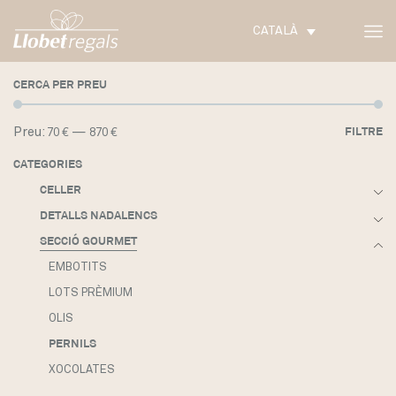
CATALÀ
CERCA PER PREU
Pr
Pr
Preu:
—
FILTRE
70 €
870 €
m
m
CATEGORIES
CELLER
DETALLS NADALENCS
SECCIÓ GOURMET
EMBOTITS
LOTS PRÈMIUM
OLIS
PERNILS
XOCOLATES