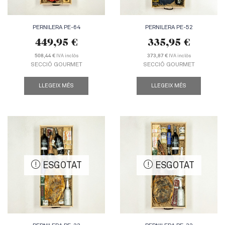
PERNILERA PE-64
PERNILERA PE-52
449,95
€
335,95
€
IVA inclòs
IVA inclòs
508,44 €
373,87 €
SECCIÓ GOURMET
SECCIÓ GOURMET
LLEGEIX MÉS
LLEGEIX MÉS
ESGOTAT
ESGOTAT