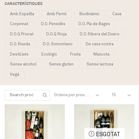
CARACTERÍSTIQUES
Amb Espatlla
Amb Pernil
Biodinàmic
Cava
Corpinnat
D.O. Penedès
D.O. Pla de Bages
D.O.Q Priorat
D.O.Q Rioja
D.O. Ribera del Duero
D.O. Rueda
D.O. Somontano
De casa nostra
Destil.lats
Ecològic
Fruita
Mascota
Sense alcohol
Sense gluten
Sense lactosa
Vegà
Products
Cercar:
per
SEARCH
page
ESGOTAT