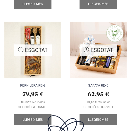
LLEGEIX MÉS
LLEGEIX MÉS
ESGOTAT
ESGOTAT
PERNILERA PE-2
SAFATA RE-5
79,95
€
62,95
€
IVA inclòs
IVA inclòs
88,52 €
70,66 €
SECCIÓ GOURMET
SECCIÓ GOURMET
LLEGEIX MÉS
LLEGEIX MÉS