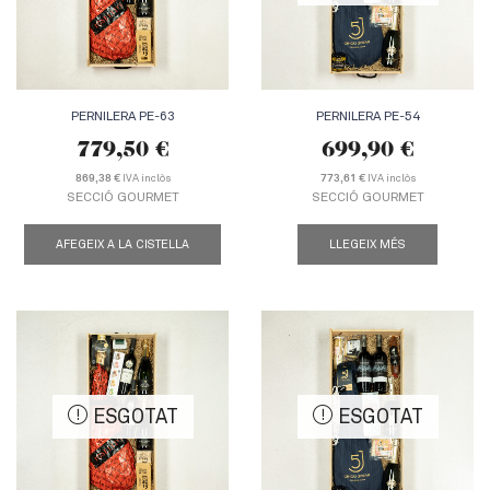
PERNILERA PE-63
PERNILERA PE-54
779,50
€
699,90
€
IVA inclòs
IVA inclòs
869,38 €
773,61 €
SECCIÓ GOURMET
SECCIÓ GOURMET
AFEGEIX A LA CISTELLA
LLEGEIX MÉS
ESGOTAT
ESGOTAT