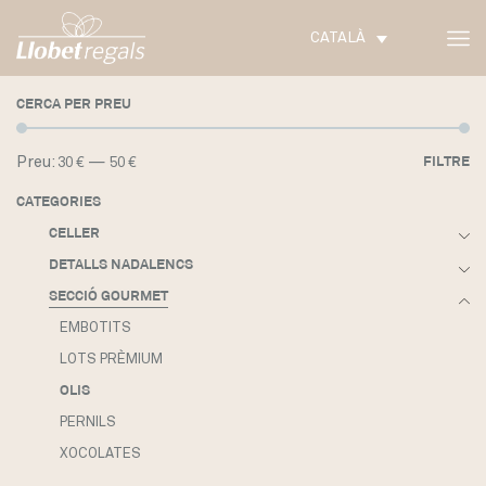
CATALÀ
CERCA PER PREU
Pr
Pr
Preu:
—
FILTRE
30 €
50 €
m
m
CATEGORIES
CELLER
DETALLS NADALENCS
SECCIÓ GOURMET
EMBOTITS
LOTS PRÈMIUM
OLIS
PERNILS
XOCOLATES