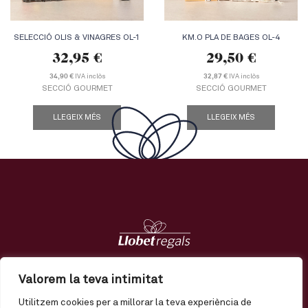
SELECCIÓ OLIS & VINAGRES OL-1
KM.O PLA DE BAGES OL-4
32,95
€
29,50
€
IVA inclòs
IVA inclòs
34,90 €
32,87 €
SECCIÓ GOURMET
SECCIÓ GOURMET
LLEGEIX MÉS
LLEGEIX MÉS
Regals
Tendències
Nosaltres
Contacte
Valorem la teva intimitat
Utilitzem cookies per a millorar la teva experiència de
El meu compte
Enviament
Termes i condicions