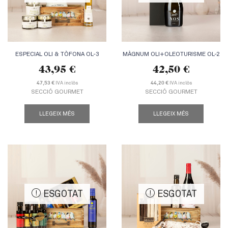
ESPECIAL OLI & TÒFONA OL-3
MÀGNUM OLI+OLEOTURISME OL-2
43,95
€
42,50
€
IVA inclòs
IVA inclòs
47,53 €
44,20 €
SECCIÓ GOURMET
SECCIÓ GOURMET
LLEGEIX MÉS
LLEGEIX MÉS
ESGOTAT
ESGOTAT