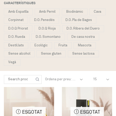
CARACTERÍSTIQUES
Amb Espatlla
Amb Pernil
Biodinàmic
Cava
Corpinnat
D.O. Penedès
D.O. Pla de Bages
D.O.Q Priorat
D.O.Q Rioja
D.O. Ribera del Duero
D.O. Rueda
D.O. Somontano
De casa nostra
Destil.lats
Ecològic
Fruita
Mascota
Sense alcohol
Sense gluten
Sense lactosa
Vegà
Products
Cercar:
per
SEARCH
page
ESGOTAT
ESGOTAT