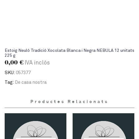
Estoig Neuló Tradició Xocolata Blanca i Negra NEBULA 12 unitats
225 g
0,00
€
IVA inclòs
SKU:
057377
Tag:
De casa nostra
Productes Relacionats