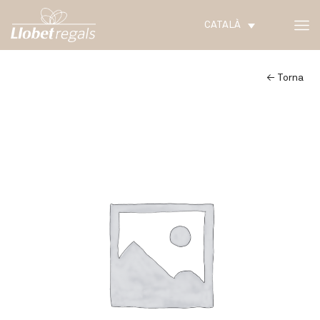
CATALÀ
← Torna