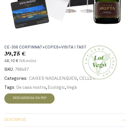
CE-306 CORPINNAT+COPES+VISITA I TAST
39,75
€
IVA inclòs
48,10 €
SKU:
798497
Categories:
CAIXES NADALENQUES
,
CELLER
Tags:
De casa nostra
,
Ecològic
,
Vegà
DESCARREGA EN PDF
DESCRIPCIÓ