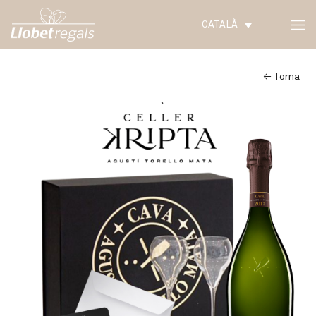
CATALÀ
← Torna