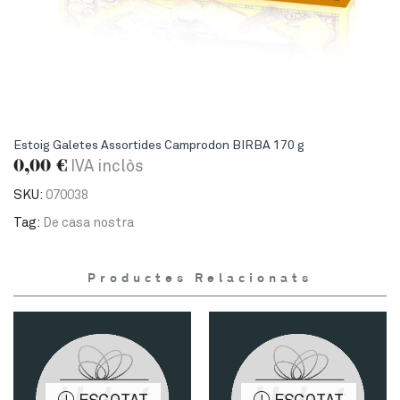
Estoig Galetes Assortides Camprodon BIRBA 170 g
0,00
€
IVA inclòs
SKU:
070038
Tag:
De casa nostra
Productes Relacionats