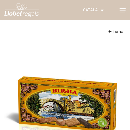
CATALÀ
← Torna