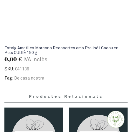
Estoig Ametlles Marcona Recobertes amb Praliné i Cacau en
Pols CUDIÉ 180 g
0,00
€
IVA inclòs
SKU:
041136
Tag:
De casa nostra
Productes Relacionats