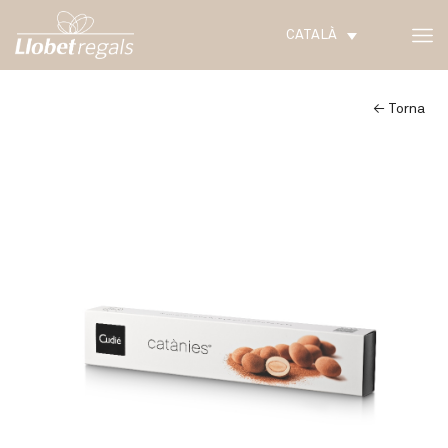
CATALÀ
← Torna