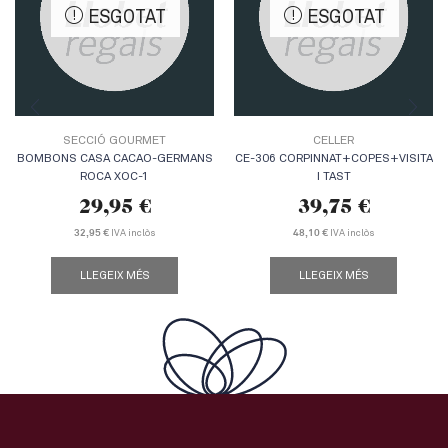
ESGOTAT
ESGOTAT
SECCIÓ GOURMET
CELLER
BOMBONS CASA CACAO-GERMANS
CE-306 CORPINNAT+COPES+VISITA
ROCA XOC-1
I TAST
29,95
€
39,75
€
IVA inclòs
IVA inclòs
32,95 €
48,10 €
LLEGEIX MÉS
LLEGEIX MÉS