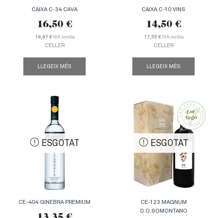
CAIXA C-34 CAVA
CAIXA C-10 VINS
16,50
€
14,50
€
IVA inclòs
IVA inclòs
19,97 €
17,55 €
CELLER
CELLER
LLEGEIX MÉS
LLEGEIX MÉS
ESGOTAT
ESGOTAT
CE-404 GINEBRA PREMIUM
CE-123 MAGNUM
D.O.SOMONTANO
13,35
€