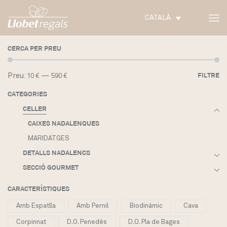
CATALÀ
CERCA PER PREU
Pr
Pr
Preu:
—
FILTRE
10 €
590 €
m
m
CATEGORIES
CELLER
CAIXES NADALENQUES
MARIDATGES
DETALLS NADALENCS
SECCIÓ GOURMET
CARACTERÍSTIQUES
Amb Espatlla
Amb Pernil
Biodinàmic
Cava
Corpinnat
D.O. Penedès
D.O. Pla de Bages