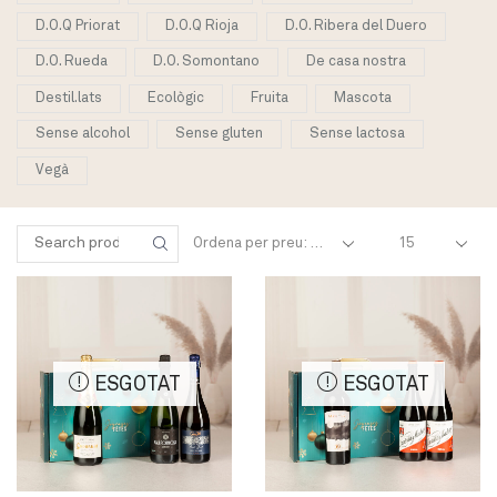
D.O.Q Priorat
D.O.Q Rioja
D.O. Ribera del Duero
D.O. Rueda
D.O. Somontano
De casa nostra
Destil.lats
Ecològic
Fruita
Mascota
Sense alcohol
Sense gluten
Sense lactosa
Vegà
Products
Cercar:
per
SEARCH
page
ESGOTAT
ESGOTAT