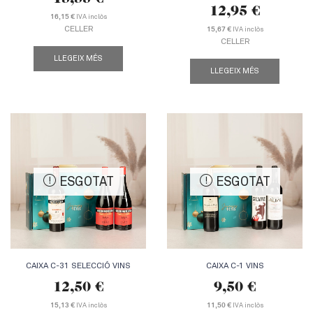
12,95
€
IVA inclòs
16,15 €
CELLER
IVA inclòs
15,67 €
CELLER
LLEGEIX MÉS
LLEGEIX MÉS
ESGOTAT
ESGOTAT
CAIXA C-31 SELECCIÓ VINS
CAIXA C-1 VINS
12,50
€
9,50
€
IVA inclòs
IVA inclòs
15,13 €
11,50 €