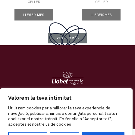
CELLER
CELLER
LLEGEIX MÉS
LLEGEIX MÉS
VEURE'N MÉS
Regals
Tendències
Nosaltres
Contacte
Valorem la teva intimitat
Utilitzem cookies per a millorar la teva experiència de
El meu compte
Enviament
Termes i condicions
navegació, publicar anuncis o continguts personalitzats i
analitzar el nostre trànsit. En fer clic a "Acceptar tot",
Política de privadesa
Política de qualitat
Avís legal
acceptes el nostre ús de cookies