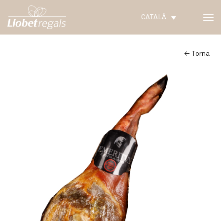
CATALÀ
← Torna