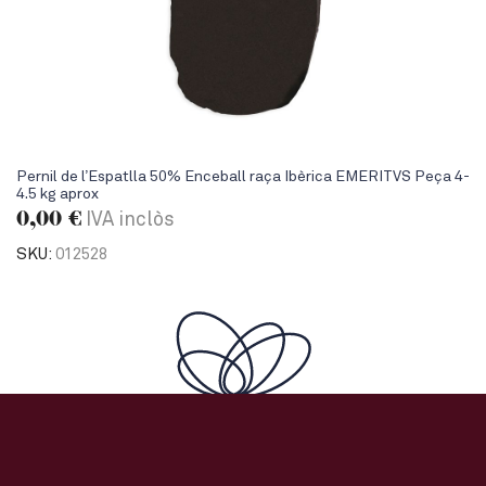
Pernil de l’Espatlla 50% Enceball raça Ibèrica EMERITVS Peça 4-
4.5 kg aprox
0,00
€
IVA inclòs
SKU:
012528