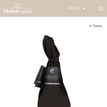
CATALÀ
← Torna