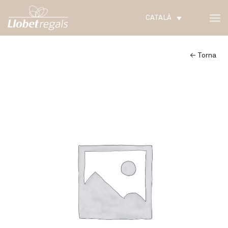
CATALÀ
← Torna