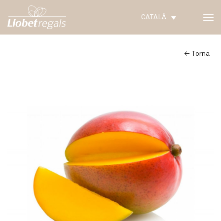
CATALÀ
← Torna