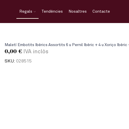
Regals
Tendències
Nosaltres
Contacte
Maletí Embotits Ibèrics Assortits 6 u Pernil Ibèric + 4 u Xoriço Ibèr
0,00
€
IVA inclòs
SKU:
028515