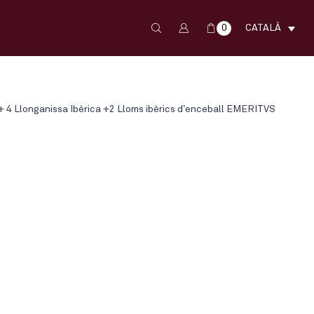
0
CATALÀ
ic + 4 Llonganissa Ibèrica +2 Lloms ibèrics d’enceball EMERITVS