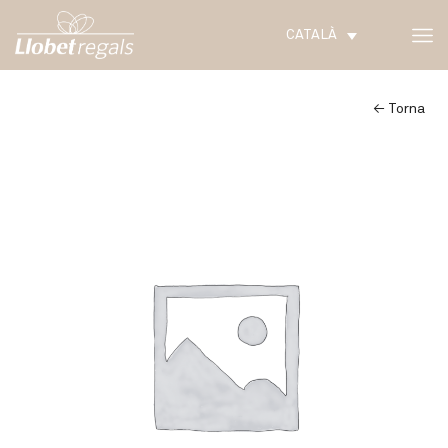
CATALÀ
← Torna