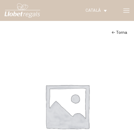
CATALÀ
← Torna