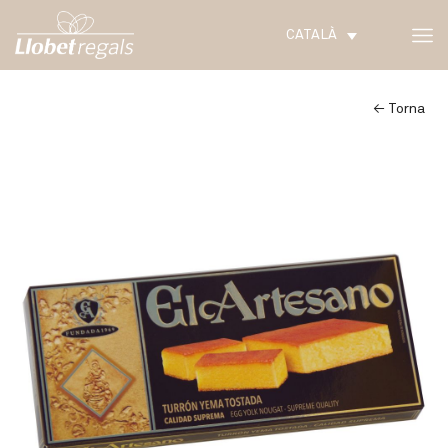
CATALÀ
← Torna