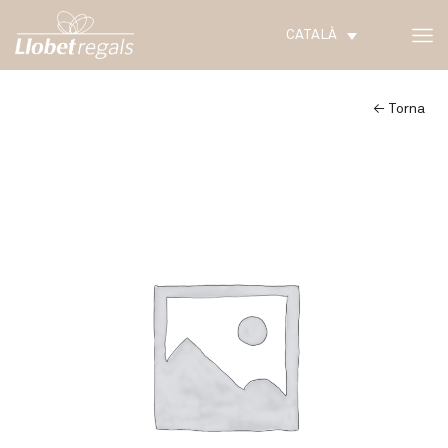
CATALÀ
← Torna