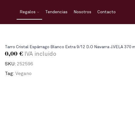
Regalos
Tendencias
Nosotros
Contacto
Tarro Cristal Espárrago Blanco Extra 9/12 D.O Navarra J.VELA 370 
0,00
€
IVA incluido
SKU:
252596
Tag:
Vegano