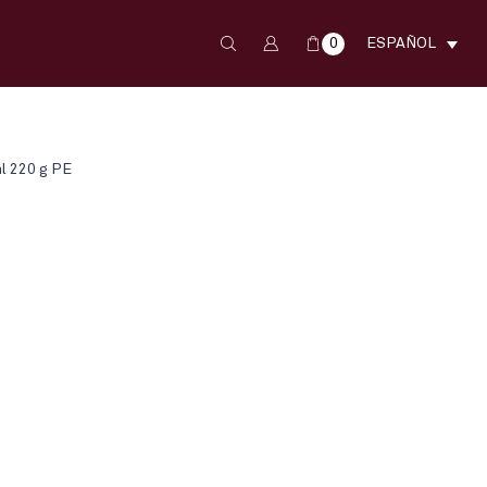
0
ESPAÑOL
ml 220 g PE