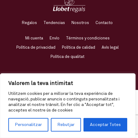
Regalos
Tendencias
Nosotros
Contacto
Mi cuenta
Envío
Términos y condiciones
Política de privacidad
Política de calidad
Avís legal
Política de qualitat
© Llobet Regals, 2020 | T.
93 876 18 50 |
llobet@llobetregals.com
Valorem la teva intimitat
Utilitzem cookies per a millorar la teva experiència de
navegació, publicar anuncis o continguts personalitzats i
analitzar el nostre trànsit. En fer clic a "Acceptar tot",
acceptes el nostre ús de cookies
Personalitzar
Rebutjar
Acceptar Totes