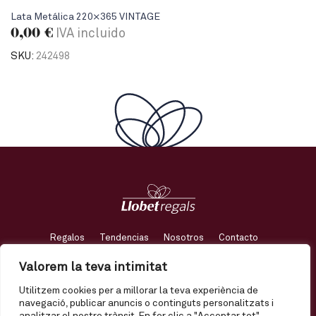
Lata Metálica 220×365 VINTAGE
0,00
€
IVA incluido
SKU:
242498
Regalos
Tendencias
Nosotros
Contacto
Valorem la teva intimitat
Mi cuenta
Envío
Términos y condiciones
Utilitzem cookies per a millorar la teva experiència de
Política de privacidad
Política de calidad
Avís legal
navegació, publicar anuncis o continguts personalitzats i
Política de qualitat