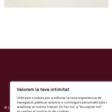
Valorem la teva intimitat
Utilitzem cookies per a millorar la teva experiència de
navegació, publicar anuncis o continguts personalitzats i
analitzar el nostre trànsit. En fer clic a "Acceptar tot",
© Llobet Regals, 2020 | T.
93 876 18 50 |
llobet@llobetregals.com
acceptes el nostre ús de cookies