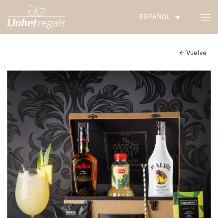
ESPAÑOL
← Vuelve