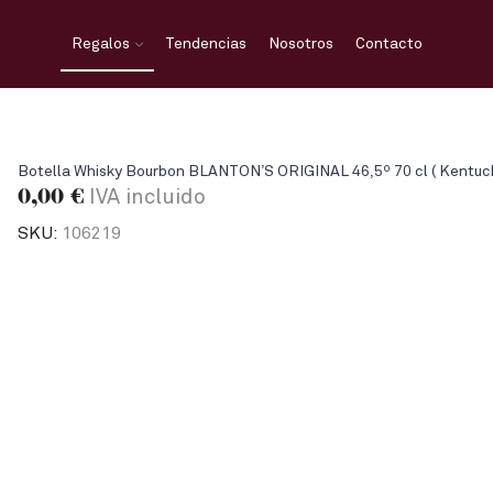
Regalos
Tendencias
Nosotros
Contacto
Botella Whisky Bourbon BLANTON’S ORIGINAL 46,5º 70 cl ( Kentuck
0,00
€
IVA incluido
SKU:
106219