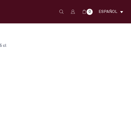
0
ESPAÑOL
 cl