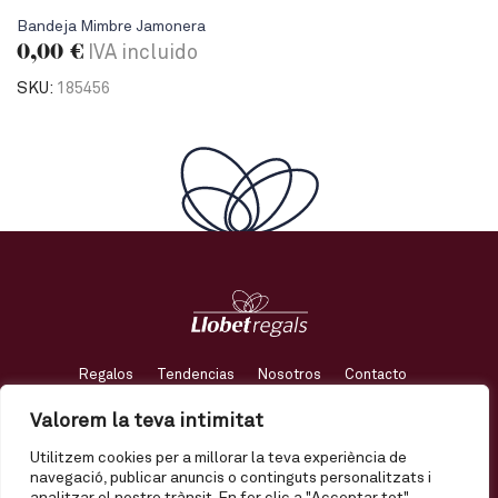
Bandeja Mimbre Jamonera
0,00
€
IVA incluido
SKU:
185456
Regalos
Tendencias
Nosotros
Contacto
Valorem la teva intimitat
Mi cuenta
Envío
Términos y condiciones
Utilitzem cookies per a millorar la teva experiència de
Política de privacidad
Política de calidad
Avís legal
navegació, publicar anuncis o continguts personalitzats i
Política de qualitat