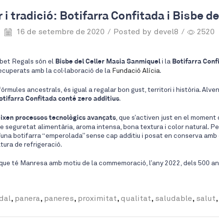
r i tradició: Botifarra Confitada i Bisbe de
16 de setembre de 2020
/
Posted by
devel8
/
2520
obet Regals són el
Bisbe del Celler Masia Sanmiquel
i la
Botifarra Conf
 recuperats amb la col·laboració de la
Fundació Alícia
.
órmules ancestrals, és igual a regalar bon gust, territori i història. Alve
otifarra Confitada conté zero additius
.
eixen processos tecnològics avançats
, que s’activen just en el moment 
 seguretat alimentària, aroma intensa, bona textura i color natural. Pe
na botifarra “emperolada” sense cap additiu i posat en conserva amb oli d
tura de refrigeració.
ue té Manresa amb motiu de la commemoració, l’any 2022, dels 500 anys 
dal
,
panera
,
paneres
,
proximitat
,
qualitat
,
saludable
,
salut