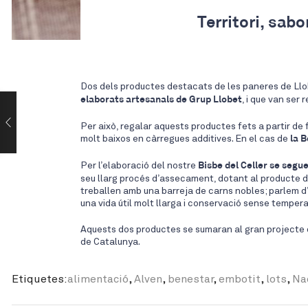
Territori, sabo
Dos dels productes destacats de les paneres de Ll
elaborats artesanals de Grup Llobet
, i que van ser
Per això, regalar aquests productes fets a partir de f
molt baixos en càrregues additives. En el cas de
la B
Per l’elaboració del nostre
Bisbe del Celler se segu
seu llarg procés d’assecament, dotant al producte de
treballen amb una barreja de carns nobles; parlem d’u
una vida útil molt llarga i conservació sense tempera
Aquests dos productes se sumaran al gran projecte q
de Catalunya.
Etiquetes:
alimentació
,
Alven
,
benestar
,
embotit
,
lots
,
Na