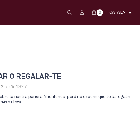
0
CATALÀ
AR O REGALAR-TE
22
/
1327
bre la nostra panera Nadalenca, però no esperis que te la regalin,
ersos lots...