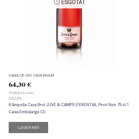
ESGOTAT
CAIXA CE-301 CAVA ROSAT
64,30
€
IVA inclòs
77,80 €
CELLER
6 Ampolla Cava Brut JUVÉ & CAMPS ESSENTIAL Pinot Noir 75 cl 1
Caixa Embalatge CE
LLEGEIX MÉS