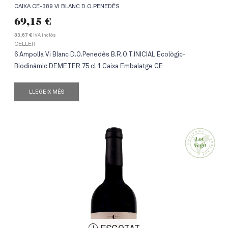
CAIXA CE-389 VI BLANC D.O.PENEDÈS
69,15
€
IVA inclòs
83,67 €
CELLER
6 Ampolla Vi Blanc D.O.Penedès B.R.O.T.INICIAL Ecològic-
Biodinàmic DEMETER 75 cl 1 Caixa Embalatge CE
LLEGEIX MÉS