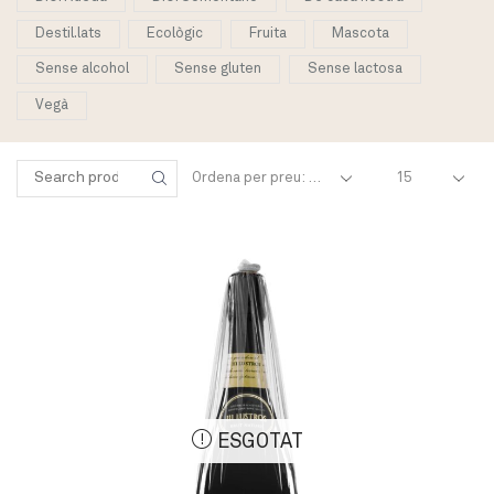
Destil.lats
Ecològic
Fruita
Mascota
Sense alcohol
Sense gluten
Sense lactosa
Vegà
Products
Cercar:
per
SEARCH
page
ESGOTAT