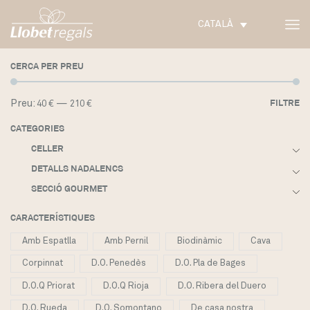
CATALÀ
CERCA PER PREU
Pr
Pr
Preu:
—
FILTRE
40 €
210 €
m
m
CATEGORIES
CELLER
DETALLS NADALENCS
SECCIÓ GOURMET
CARACTERÍSTIQUES
Amb Espatlla
Amb Pernil
Biodinàmic
Cava
Corpinnat
D.O. Penedès
D.O. Pla de Bages
D.O.Q Priorat
D.O.Q Rioja
D.O. Ribera del Duero
D.O. Rueda
D.O. Somontano
De casa nostra