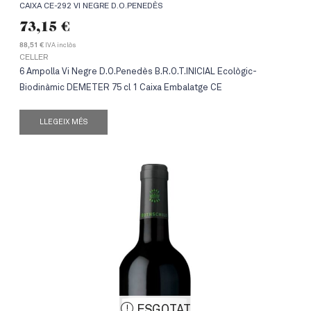
CAIXA CE-292 VI NEGRE D.O.PENEDÈS
73,15
€
IVA inclòs
88,51 €
CELLER
6 Ampolla Vi Negre D.O.Penedès B.R.O.T.INICIAL Ecològic-
Biodinàmic DEMETER 75 cl 1 Caixa Embalatge CE
LLEGEIX MÉS
ESGOTAT