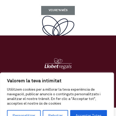
VEURE'N MÉS
Regals
Tendències
Nosaltres
Contacte
Valorem la teva intimitat
Utilitzem cookies per a millorar la teva experiència de
El meu compte
Enviament
Termes i condicions
navegació, publicar anuncis o continguts personalitzats i
analitzar el nostre trànsit. En fer clic a "Acceptar tot",
Política de privadesa
Política de qualitat
Avís legal
acceptes el nostre ús de cookies
Personalitzar
Rebutjar
Acceptar Totes