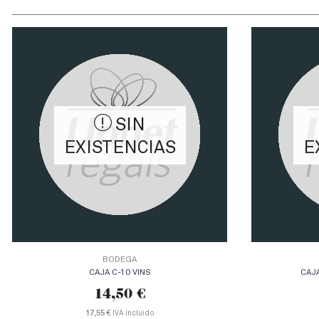
SIN
EXISTENCIAS
E
BODEGA
CAJA C-10 VINS
CAJ
14,50
€
17,55 €
IVA incluido