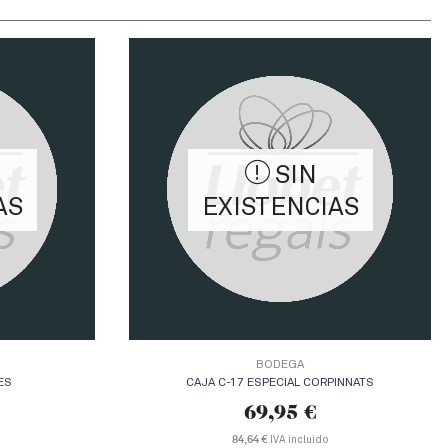
SIN
AS
EXISTENCIAS
BODEGA
ES
CAJA C-17 ESPECIAL CORPINNATS
69,95
€
84,64 €
IVA incluido