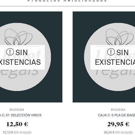
Productos Relacionados
SIN
SIN
XISTENCIAS
EXISTENCI
BODEGA
BODEGA
A C-31 SELECCIÓN VINOS
CAJA C-3 PLA DE BAG
12,50
€
29,95
€
15,13 €
IVA incluido
36,24 €
IVA incluido