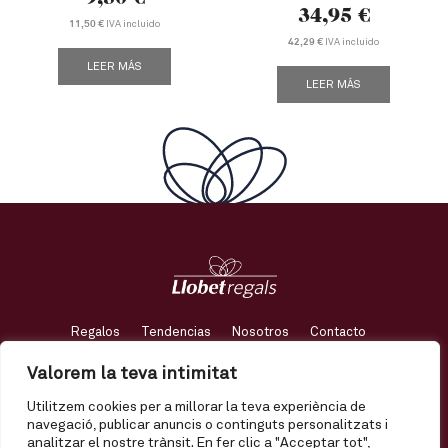
34,95
€
IVA incluido
11,50 €
IVA incluido
42,29 €
LEER MÁS
LEER MÁS
Regalos
Tendencias
Nosotros
Contacto
Valorem la teva intimitat
Mi cuenta
Envío
Términos y condiciones
Utilitzem cookies per a millorar la teva experiència de
Política de privacidad
Política de calidad
Avís legal
navegació, publicar anuncis o continguts personalitzats i
analitzar el nostre trànsit. En fer clic a "Acceptar tot",
Política de qualitat