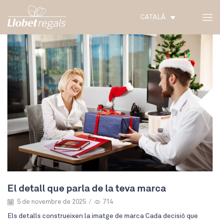
CATALÀ
El detall que parla de la teva marca
5 de novembre de 2025
/
714
Els detalls construeixen la imatge de marca Cada decisió que