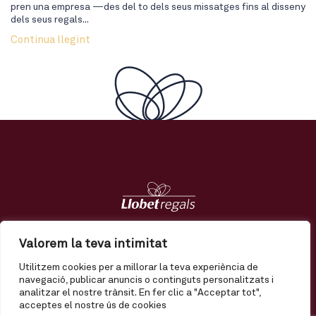
pren una empresa —des del to dels seus missatges fins al disseny
dels seus regals...
Continua llegint
Regals
Tendències
Nosaltres
Contacte
Valorem la teva intimitat
Utilitzem cookies per a millorar la teva experiència de
El meu compte
Enviament
Termes i condicions
navegació, publicar anuncis o continguts personalitzats i
analitzar el nostre trànsit. En fer clic a "Acceptar tot",
Política de privadesa
Política de qualitat
Avís legal
acceptes el nostre ús de cookies