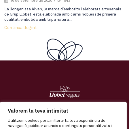
16 de setembre de 2020
/
1543
La llonganissa Alven, la marca d’embotits i elaborats artesanals
de Grup Llobet, està elaborada amb carns nobles i de primera
qualitat, embotida amb tripa natura....
Continua llegint
Regals
Tendències
Nosaltres
Contacte
Valorem la teva intimitat
Utilitzem cookies per a millorar la teva experiència de
El meu compte
Enviament
Termes i condicions
navegació, publicar anuncis o continguts personalitzats i