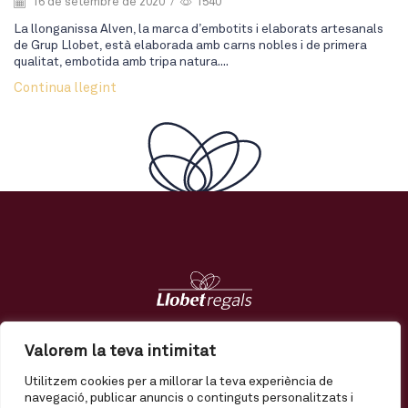
16 de setembre de 2020
/
1540
La llonganissa Alven, la marca d’embotits i elaborats artesanals
de Grup Llobet, està elaborada amb carns nobles i de primera
qualitat, embotida amb tripa natura....
Continua llegint
Regals
Tendències
Nosaltres
Contacte
Valorem la teva intimitat
Utilitzem cookies per a millorar la teva experiència de
El meu compte
Enviament
Termes i condicions
navegació, publicar anuncis o continguts personalitzats i