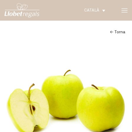
CATALÀ
← Torna