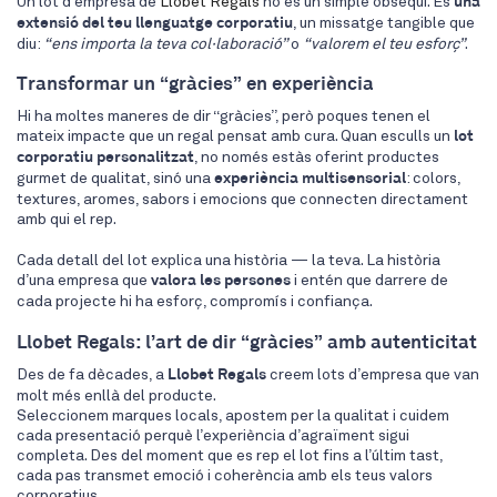
Un lot d’empresa de
Llobet Regals
no és un simple obsequi. És
una
extensió del teu llenguatge corporatiu
, un missatge tangible que
diu:
“ens importa la teva col·laboració”
o
“valorem el teu esforç”
.
Transformar un “gràcies” en experiència
Hi ha moltes maneres de dir “gràcies”, però poques tenen el
mateix impacte que un regal pensat amb cura. Quan esculls un
lot
corporatiu personalitzat
, no només estàs oferint productes
gurmet de qualitat, sinó una
experiència multisensorial
: colors,
textures, aromes, sabors i emocions que connecten directament
amb qui el rep.
Cada detall del lot explica una història — la teva. La història
d’una empresa que
valora les persones
i entén que darrere de
cada projecte hi ha esforç, compromís i confiança.
Llobet Regals: l’art de dir “gràcies” amb autenticitat
Des de fa dècades, a
Llobet Regals
creem lots d’empresa que van
molt més enllà del producte.
Seleccionem marques locals, apostem per la qualitat i cuidem
cada presentació perquè l’experiència d’agraïment sigui
completa. Des del moment que es rep el lot fins a l’últim tast,
cada pas transmet emoció i coherència amb els teus valors
corporatius.