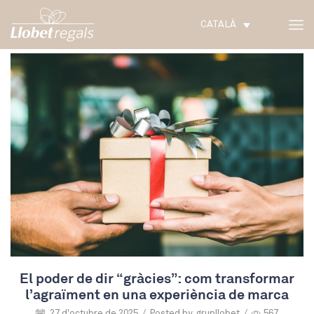
CATALÀ
El poder de dir “gràcies”: com transformar
l’agraïment en una experiència de marca
27 d'octubre de 2025
/
Posted by
grupllobet
/
567