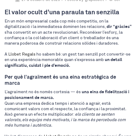
El valor ocult d’una paraula tan senzilla
En un món empresarial cada cop més competitiu, on la
digitalització i la immediatesa dominen les relacions,
dir “gràcies”
s’ha convertit en un acte revolucionari. Reconèixer l’esforç, la
confiança o la col·laboració d’un client o treballador és una
manera poderosa de construir relacions sòlides i duradores.
A
Llobet Regals
ho sabem bé: un gest tan senzill pot convertir-se
en una experiència memorable quan s’expressa amb
un detall
significatiu, cuidat i ple d’emoció.
Per què l’agraïment és una eina estratègica de
marca
L’agraïment no és només cortesia — és
una eina de fidelització i
posicionament de marca.
Quan una empresa dedica temps i atenció a agrair, està
comunicant valors com el respecte, la confiança i la proximitat.
Això genera un efecte multiplicador:
els clients se senten
valorats, els equips més motivats, i la marca és percebuda com
més humana i autèntica.