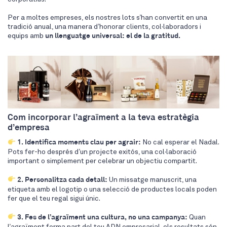
Per a moltes empreses, els nostres lots s’han convertit en una
tradició anual, una manera d’honorar clients, col·laboradors i
equips amb
un llenguatge universal: el de la gratitud.
Com incorporar l’agraïment a la teva estratègia
d’empresa
1. Identifica moments clau per agrair:
No cal esperar el Nadal.
Pots fer-ho després d’un projecte exitós, una col·laboració
important o simplement per celebrar un objectiu compartit.
2. Personalitza cada detall:
Un missatge manuscrit, una
etiqueta amb el logotip o una selecció de productes locals poden
fer que el teu regal sigui únic.
3. Fes de l’agraïment una cultura, no una campanya:
Quan
l’agraïment forma part del teu ADN empresarial, els resultats són