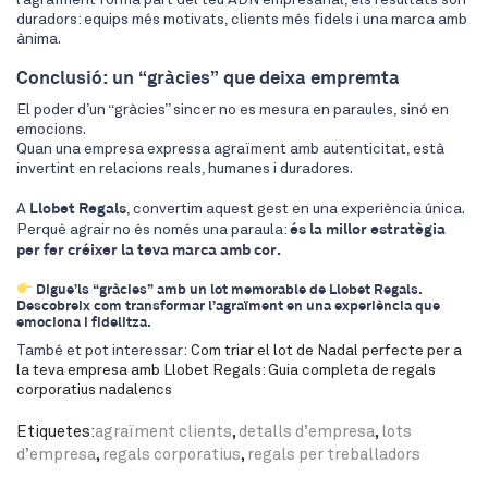
duradors: equips més motivats, clients més fidels i una marca amb
ànima.
Conclusió: un “gràcies” que deixa empremta
El poder d’un “gràcies” sincer no es mesura en paraules, sinó en
emocions.
Quan una empresa expressa agraïment amb autenticitat, està
invertint en relacions reals, humanes i duradores.
A
Llobet Regals
, convertim aquest gest en una experiència única.
Perquè agrair no és només una paraula:
és la millor estratègia
per fer créixer la teva marca amb cor.
Digue’ls “gràcies” amb un lot memorable de Llobet Regals.
Descobreix com transformar l’agraïment en una experiència que
emociona i fidelitza.
També et pot interessar:
Com triar el lot de Nadal perfecte per a
la teva empresa amb Llobet Regals: Guia completa de regals
corporatius nadalencs
Etiquetes:
agraïment clients
,
detalls d’empresa
,
lots
d’empresa
,
regals corporatius
,
regals per treballadors